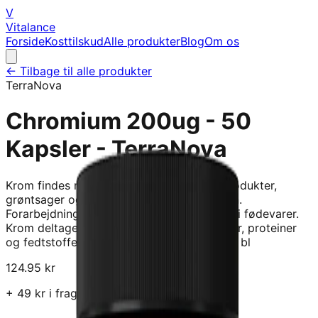
V
Vitalance
Forside
Kosttilskud
Alle produkter
Blog
Om os
← Tilbage til alle produkter
TerraNova
Chromium 200ug - 50
Kapsler - TerraNova
Krom findes naturligt i frugter, fuldkornsprodukter,
grøntsager og krydderier og findes i jorden.
Forarbejdning reducerer indholdet af krom i fødevarer.
Krom deltager i omdannelsen af kulhydrater, proteiner
og fedtstoffer til energi og i at afbalancere bl
124.95
kr
+
49
kr i fragt