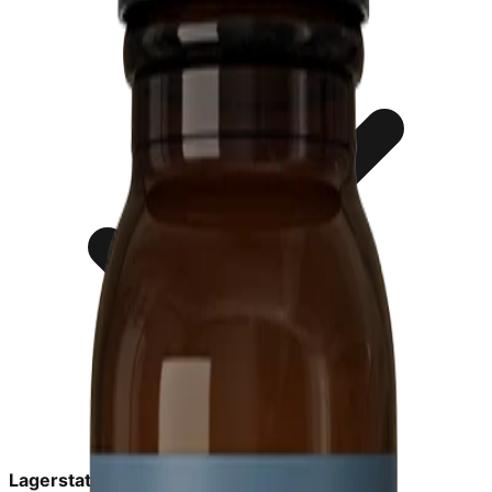
Lagerstatus:
in_stock