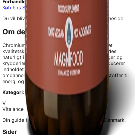
Forhandler:
Signaturshop
Køb hos
Signaturshop
→
Du vil blive videresendt til forhandlerens hjemmeside
Om dette produkt
Chromium 200ug - 50 Kapsler - TerraNova
er et
kvalitetskosttilskud fra
Signaturshop
.
Krom findes
naturligt i frugter, fuldkornsprodukter, grøntsager og
krydderier og findes i jorden. Forarbejdning reducerer
indholdet af krom i fødevarer. Krom deltager i
omdannelsen af kulhydrater, proteiner og fedtstoffer til
energi og i at afbalancere bl
Kategori:
Kosttilskud
V
Vitalance
Din guide til at finde de bedste kosttilskud i Danmark.
Sider