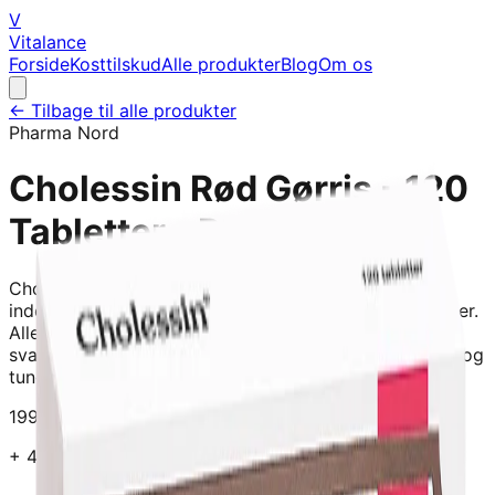
V
Vitalance
Forside
Kosttilskud
Alle produkter
Blog
Om os
← Tilbage til alle produkter
Pharma Nord
Cholessin Rød Gørris - 120
Tabletter - Pharma Nord
Cholessin Rød gørris bestør af tabletter, der hver
indeholder 83,3 mg styrkekontrolleret rød gørris-pulver.
Alle partier af Cholessin Rød gørris kontrolleres for
svampe- og miljøgifte som citrinin, aflatoxin, dioxiner og
tungmetaller. Indhold: 120 Tablet
199.95
kr
+
49
kr i fragt