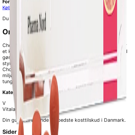
Forhandler:
Signaturshop
Køb hos
Signaturshop
→
Du vil blive videresendt til forhandlerens hjemmeside
Om dette produkt
Cholessin Rød Gørris - 120 Tabletter - Pharma Nord
er
et kvalitetskosttilskud fra
Signaturshop
.
Cholessin Rød
gørris bestør af tabletter, der hver indeholder 83,3 mg
styrkekontrolleret rød gørris-pulver. Alle partier af
Cholessin Rød gørris kontrolleres for svampe- og
miljøgifte som citrinin, aflatoxin, dioxiner og
tungmetaller. Indhold: 120 Tablet
Kategori:
Kosttilskud
V
Vitalance
Din guide til at finde de bedste kosttilskud i Danmark.
Sider