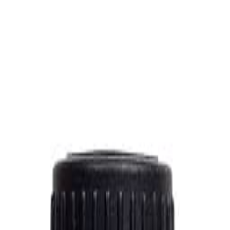
Allergica
enseret homøopatisk løgemiddel, som indeholder aktivstof
drøber (børn 25 drøber) i et glas