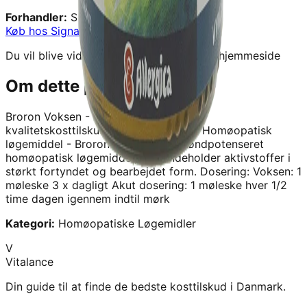
Forhandler:
Signaturshop
Køb hos
Signaturshop
→
Du vil blive videresendt til forhandlerens hjemmeside
Om dette produkt
Broron Voksen - 50G - Allergica
er et
kvalitetskosttilskud fra
Signaturshop
.
Homøopatisk
løgemiddel - Broron Voksen er et høndpotenseret
homøopatisk løgemiddel, som indeholder aktivstoffer i
størkt fortyndet og bearbejdet form. Dosering: Voksen: 1
møleske 3 x dagligt Akut dosering: 1 møleske hver 1/2
time dagen igennem indtil mørk
Kategori:
Homøopatiske Løgemidler
V
Vitalance
Din guide til at finde de bedste kosttilskud i Danmark.