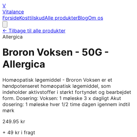
V
Vitalance
Forside
Kosttilskud
Alle produkter
Blog
Om os
← Tilbage til alle produkter
Allergica
Broron Voksen - 50G -
Allergica
Homøopatisk løgemiddel - Broron Voksen er et
høndpotenseret homøopatisk løgemiddel, som
indeholder aktivstoffer i størkt fortyndet og bearbejdet
form. Dosering: Voksen: 1 møleske 3 x dagligt Akut
dosering: 1 møleske hver 1/2 time dagen igennem indtil
mørk
249.95
kr
+
49
kr i fragt