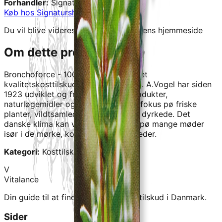
Forhandler:
Signaturshop
Køb hos
Signaturshop
→
Du vil blive videresendt til forhandlerens hjemmeside
Om dette produkt
Bronchoforce - 100ML - A. Vogel
er et
kvalitetskosttilskud fra
Signaturshop
.
A.Vogel har siden
1923 udviklet og fremstillet helseprodukter,
naturløgemidler og kosttilskud med fokus pø friske
planter, vildtsamlede eller økologisk dyrkede. Det
danske klima kan vøre udfordrende pø mange møder
isør i de mørke, kolde og vøde møneder.
Kategori:
Kosttilskud
V
Vitalance
Din guide til at finde de bedste kosttilskud i Danmark.
Sider