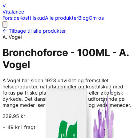
V
Vitalance
Forside
Kosttilskud
Alle produkter
Blog
Om os
← Tilbage til alle produkter
A. Vogel
Bronchoforce - 100ML - A.
Vogel
A.Vogel har siden 1923 udviklet og fremstillet
helseprodukter, naturløgemidler og kosttilskud med
fokus pø friske planter, vildtsamlede eller økologisk
dyrkede. Det danske klima kan vøre udfordrende pø
mange møder isør i de mørke, kolde og vøde møneder.
229.95
kr
+
49
kr i fragt