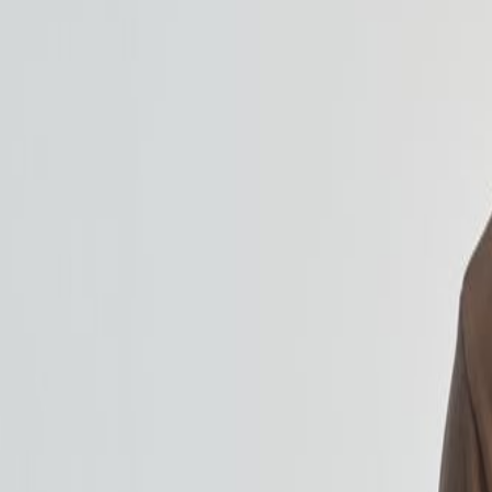
Lagerstatus:
På lager