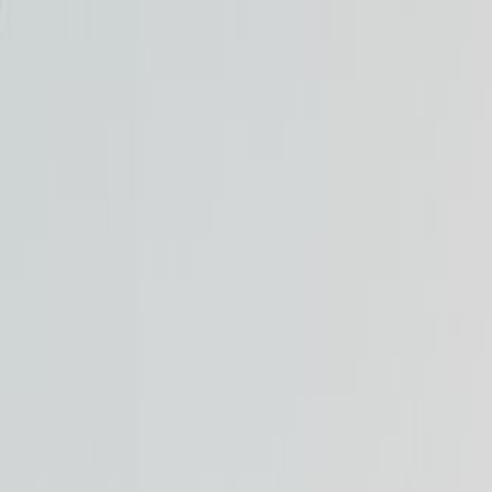
V
Vitalance
Forside
Kosttilskud
Alle produkter
Blog
Om os
← Tilbage til alle produkter
Bodylab
Box T-shirt - Mocha
Box T-shirt - Mocha
199
kr
+
39
kr i fragt