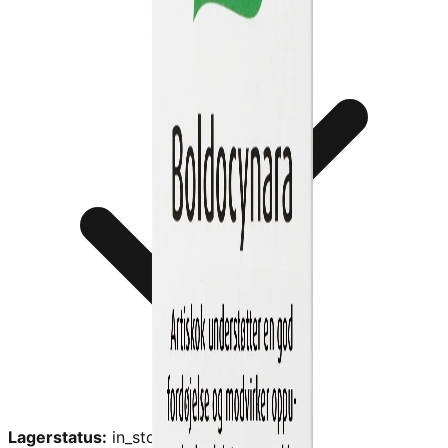
Lagerstatus:
in_stock