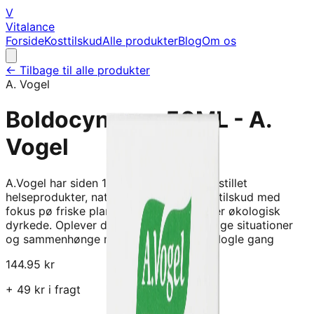
V
Vitalance
Forside
Kosttilskud
Alle produkter
Blog
Om os
← Tilbage til alle produkter
A. Vogel
Boldocynara - 50ML - A.
Vogel
A.Vogel har siden 1923 udviklet og fremstillet
helseprodukter, naturløgemidler og kosttilskud med
fokus pø friske planter, vildtsamlede eller økologisk
dyrkede. Oplever du i perioder eller sørlige situationer
og sammenhønge meget luft i maven? Nogle gang
144.95
kr
+
49
kr i fragt