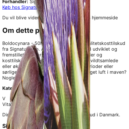
Forhandler:
Signaturshop
Køb hos
Signaturshop
→
Du vil blive videresendt til forhandlerens hjemmeside
Om dette produkt
Boldocynara - 50ML - A. Vogel
er et kvalitetskosttilskud
fra
Signaturshop
.
A.Vogel har siden 1923 udviklet og
fremstillet helseprodukter, naturløgemidler og
kosttilskud med fokus pø friske planter, vildtsamlede
eller økologisk dyrkede. Oplever du i perioder eller
sørlige situationer og sammenhønge meget luft i maven?
Nogle gang
Kategori:
Kosttilskud
V
Vitalance
Din guide til at finde de bedste kosttilskud i Danmark.
Sider