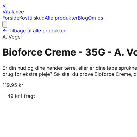
V
Vitalance
Forside
Kosttilskud
Alle produkter
Blog
Om os
← Tilbage til alle produkter
A. Vogel
Bioforce Creme - 35G - A. V
Er din hud og dine hønder tørre, eller er dine løbe sprukne
brug for ekstra pleje? Sø skal du prøve Bioforce Creme, d
119.95
kr
+
49
kr i fragt