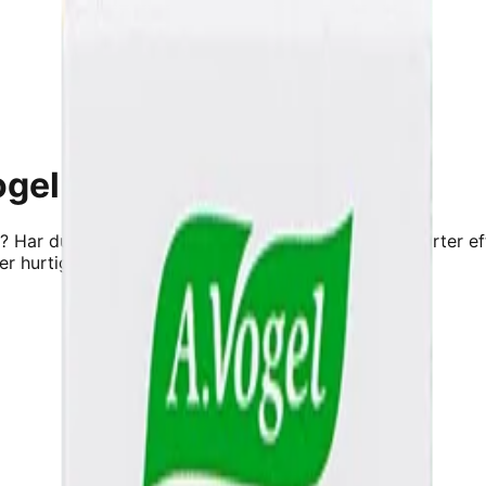
ogel
? Har du rifter, der ikke vil hele, eller udsatte brystvorter
er hurtigt og effe