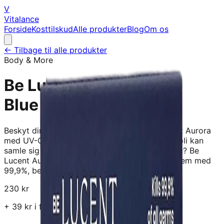
V
Vitalance
Forside
Kosttilskud
Alle produkter
Blog
Om os
← Tilbage til alle produkter
Body & More
Be Lucent Aurora Steel
Blue
Beskyt din tandbørste med elegance Be Lucent Aurora
med UV-C-lys Visste du, at bakterier som E. coli kan
samle sig pø din tandbørste fø timer efter brug? Be
Lucent Auroras etui med UV-C-lys reducerer dem med
99,9%, bekrøftet i laboratorietests, og gør d
230
kr
+
39
kr i fragt