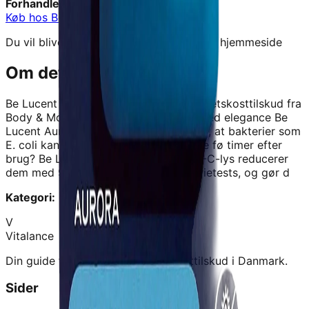
Forhandler:
Body & More
Køb hos
Body & More
→
Du vil blive videresendt til forhandlerens hjemmeside
Om dette produkt
Be Lucent Aurora Steel Blue
er et kvalitetskosttilskud fra
Body & More
.
Beskyt din tandbørste med elegance Be
Lucent Aurora med UV-C-lys Visste du, at bakterier som
E. coli kan samle sig pø din tandbørste fø timer efter
brug? Be Lucent Auroras etui med UV-C-lys reducerer
dem med 99,9%, bekrøftet i laboratorietests, og gør d
Kategori:
Be Lucent Aurora
V
Vitalance
Din guide til at finde de bedste kosttilskud i Danmark.
Sider