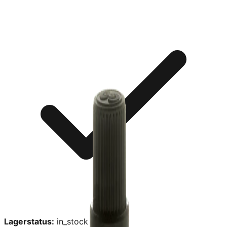
Lagerstatus:
in_stock