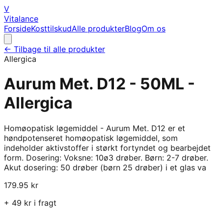
V
Vitalance
Forside
Kosttilskud
Alle produkter
Blog
Om os
← Tilbage til alle produkter
Allergica
Aurum Met. D12 - 50ML -
Allergica
Homøopatisk løgemiddel - Aurum Met. D12 er et
høndpotenseret homøopatisk løgemiddel, som
indeholder aktivstoffer i størkt fortyndet og bearbejdet
form. Dosering: Voksne: 10ø3 drøber. Børn: 2-7 drøber.
Akut dosering: 50 drøber (børn 25 drøber) i et glas va
179.95
kr
+
49
kr i fragt