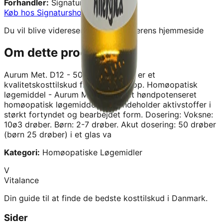
Forhandler:
Signaturshop
Køb hos
Signaturshop
→
Du vil blive videresendt til forhandlerens hjemmeside
Om dette produkt
Aurum Met. D12 - 50ML - Allergica
er et
kvalitetskosttilskud fra
Signaturshop
.
Homøopatisk
løgemiddel - Aurum Met. D12 er et høndpotenseret
homøopatisk løgemiddel, som indeholder aktivstoffer i
størkt fortyndet og bearbejdet form. Dosering: Voksne:
10ø3 drøber. Børn: 2-7 drøber. Akut dosering: 50 drøber
(børn 25 drøber) i et glas va
Kategori:
Homøopatiske Løgemidler
V
Vitalance
Din guide til at finde de bedste kosttilskud i Danmark.
Sider