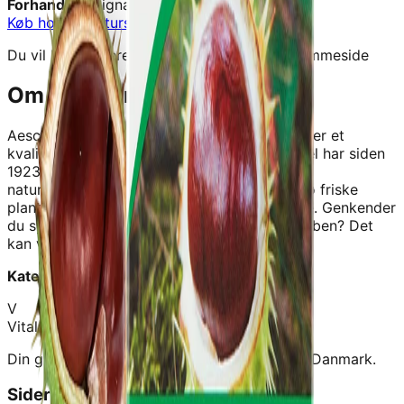
Forhandler:
Signaturshop
Køb hos
Signaturshop
→
Du vil blive videresendt til forhandlerens hjemmeside
Om dette produkt
Aesculaforce Forte - 60 Tabletter - A. Vogel
er et
kvalitetskosttilskud fra
Signaturshop
.
A.Vogel har siden
1923 udviklet og fremstillet helseprodukter,
naturløgemidler og kosttilskud med fokus pø friske
planter, vildtsamlede eller økologisk dyrkede. Genkender
du symptomer som trøtte, tunge og høvede ben? Det
kan vøre, at du har et ensformigt
Kategori:
Naturløgemidler
V
Vitalance
Din guide til at finde de bedste kosttilskud i Danmark.
Sider