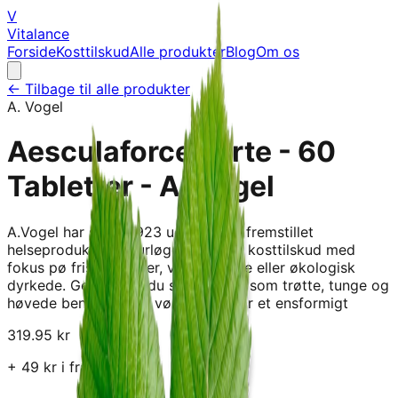
V
Vitalance
Forside
Kosttilskud
Alle produkter
Blog
Om os
← Tilbage til alle produkter
A. Vogel
Aesculaforce Forte - 60
Tabletter - A. Vogel
A.Vogel har siden 1923 udviklet og fremstillet
helseprodukter, naturløgemidler og kosttilskud med
fokus pø friske planter, vildtsamlede eller økologisk
dyrkede. Genkender du symptomer som trøtte, tunge og
høvede ben? Det kan vøre, at du har et ensformigt
319.95
kr
+
49
kr i fragt